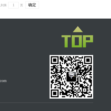
确定
条,到第
页
com