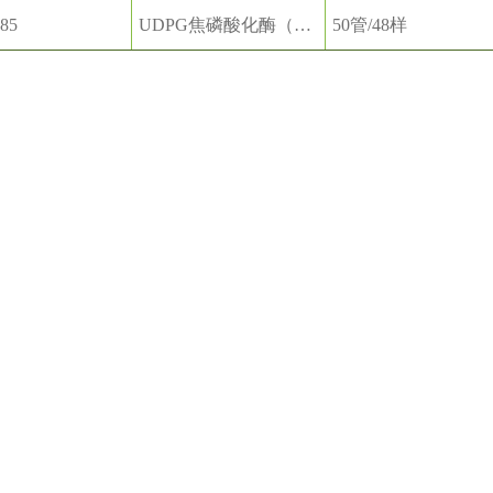
85
UDPG焦磷酸化酶（UPG）活性检测试剂盒
50管/48样